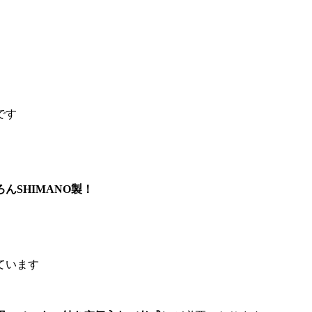
です
SHIMANO製！
ています