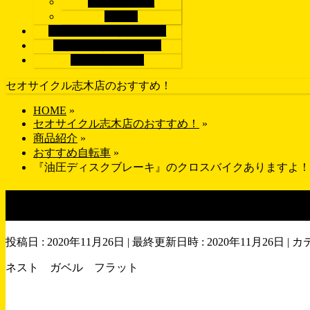
ロードバイク
パーツ
ブランドで探す
BRAND
画像で探す
GALLERY
店舗紹介
SHOP
セオサイクル志木店のおすすめ！
HOME
»
セオサイクル志木店のおすすめ！
»
商品紹介
»
おすすめ自転車
»
『油圧ディスクブレーキ』のクロスバイクありますよ！ NE
『油圧ディスクブレーキ』のクロ
投稿日 : 2020年11月26日
最終更新日時 : 2020年11月26日
カ
ネスト ガベル フラット