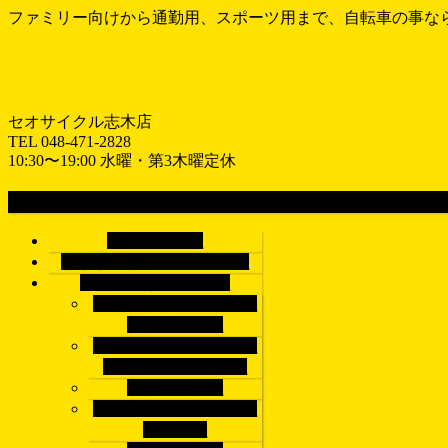
ファミリー向けから通勤用、スポーツ用まで、自転車の事な
セオサイクル志木店
TEL 048-471-2828
10:30〜19:00 水曜・第3木曜定休
MENU
メ
ホーム
HOME
ニ
おすすめ情報
RECOMEND
ュ
車種で探す
BICYCLE
ー
シティサイクル/電動ア
を
シスト自転車
飛
子供乗せ自転車/子乗せ
ば
電動アシスト自転車
す
子供用自転車
クロスバイク/マウンテ
ンバイク