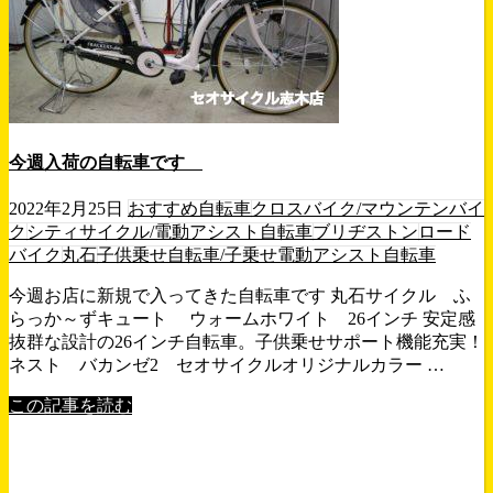
今週入荷の自転車です
2022年2月25日
おすすめ自転車
クロスバイク/マウンテンバイ
ク
シティサイクル/電動アシスト自転車
ブリヂストン
ロード
バイク
丸石
子供乗せ自転車/子乗せ電動アシスト自転車
今週お店に新規で入ってきた自転車です 丸石サイクル ふ
らっか～ずキュート ウォームホワイト 26インチ 安定感
抜群な設計の26インチ自転車。子供乗せサポート機能充実！
ネスト バカンゼ2 セオサイクルオリジナルカラー …
この記事を読む