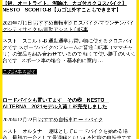
【鍵、オートライト、泥除け、カゴ付きクロスバイク】
NESTO SCORTO-B【カゴは外すこともできます】
2021年7月1日
おすすめ自転車
クロスバイク/マウンテンバイ
ク
シティサイクル/電動アシスト自転車
ネスト スコルト-B 通勤通学お買い物に使えるクロスバイ
クです スポーツバイクのフレームに普通自転車（ママチャ
リ）の部品を組み合わせているので 軽くて使い勝手のいい1
台です スポーツ車の場合 ・基本的に室内 …
この記事を読む
ロードバイクも置いてます その⑥ NESTO
ALTERNA 2021モデル入荷！※完売しました
2020年12月22日
おすすめ自転車
ロードバイク
ネスト オルタナ 趣味としてロードバイクを始める場
合、最初の一台として最適解ともいえる性能の自転車です