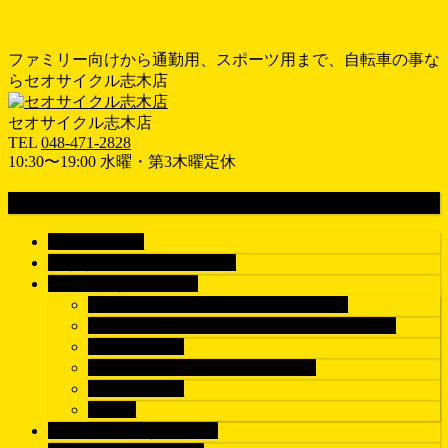
ファミリー向けから通勤用、スポーツ用まで、自転車の事な
らセオサイクル志木店
セオサイクル志木店
TEL
048-471-2828
10:30〜19:00 水曜・第3木曜定休
MENU
メ
ホーム
HOME
ニ
おすすめ情報
RECOMEND
ュ
車種で探す
BICYCLE
ー
シティサイクル/電動アシスト自転車
を
子供乗せ自転車/子乗せ電動アシスト自転車
飛
子供用自転車
ば
クロスバイク/マウンテンバイク
す
ロードバイク
パーツ
ブランドで探す
BRAND