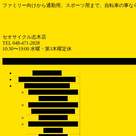
ファミリー向けから通勤用、スポーツ用まで、自転車の事な
セオサイクル志木店
TEL 048-471-2828
10:30〜19:00 水曜・第3木曜定休
MENU
メ
ホーム
HOME
ニ
おすすめ情報
RECOMEND
ュ
車種で探す
BICYCLE
ー
シティサイクル/電動ア
を
シスト自転車
飛
子供乗せ自転車/子乗せ
ば
電動アシスト自転車
す
子供用自転車
クロスバイク/マウンテ
ンバイク