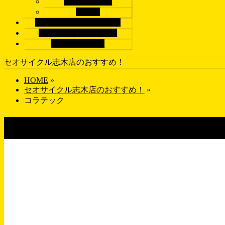
ロードバイク
パーツ
ブランドで探す
BRAND
画像で探す
GALLERY
店舗紹介
SHOP
セオサイクル志木店のおすすめ！
HOME
»
セオサイクル志木店のおすすめ！
»
コラテック
タグ : コラテック