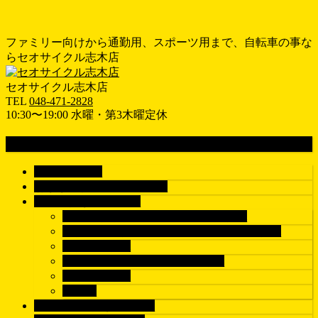
ファミリー向けから通勤用、スポーツ用まで、自転車の事な
らセオサイクル志木店
セオサイクル志木店
TEL
048-471-2828
10:30〜19:00 水曜・第3木曜定休
MENU
メ
ホーム
HOME
ニ
おすすめ情報
RECOMEND
ュ
車種で探す
BICYCLE
ー
シティサイクル/電動アシスト自転車
を
子供乗せ自転車/子乗せ電動アシスト自転車
飛
子供用自転車
ば
クロスバイク/マウンテンバイク
す
ロードバイク
パーツ
ブランドで探す
BRAND