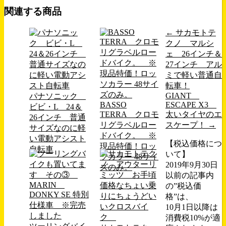
関連する商品
←
サカモトテ
クノ マルシ
ェ 26インチ＆
27インチ アル
ミで軽い普通自
転車！
GIANT
パナソニック
BASSO
ESCAPE X3
ビビ・L 24＆
TERRA クロモ
太いタイヤのエ
26インチ 普通
リグラベルロー
スケープ！
→
サイズなのに軽
ドバイク。 ※
い電動アシスト
【税込価格につ
現品特価！ロッ
自転車
いて】
ソカラー 48サイ
2019年9月30日
ズのみ。
以前の記事内
の”税込価
格”は、
10月1日以降は
消費税10%が適