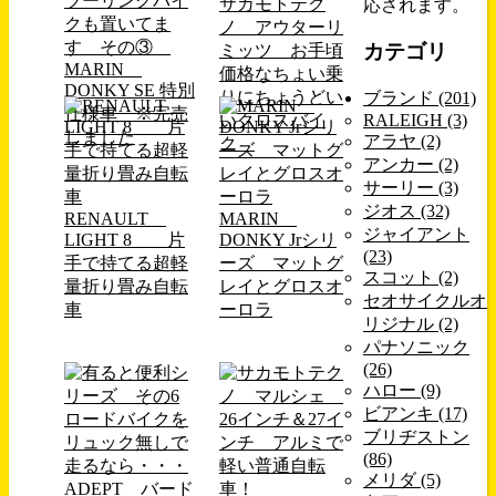
ツーリングバイ
サカモトテク
応されます。
クも置いてま
ノ アウターリ
す その③
カテゴリ
ミッツ お手頃
MARIN
価格なちょい乗
DONKY SE 特別
りにちょうどい
ブランド (201)
仕様車 ※完売
いクロスバイ
RALEIGH (3)
しました
アラヤ (2)
ク
アンカー (2)
サーリー (3)
ジオス (32)
RENAULT
MARIN
ジャイアント
LIGHT 8 片
DONKY Jrシリ
(23)
手で持てる超軽
ーズ マットグ
スコット (2)
量折り畳み自転
レイとグロスオ
セオサイクルオ
車
ーロラ
リジナル (2)
パナソニック
(26)
ハロー (9)
ビアンキ (17)
ブリヂストン
(86)
メリダ (5)