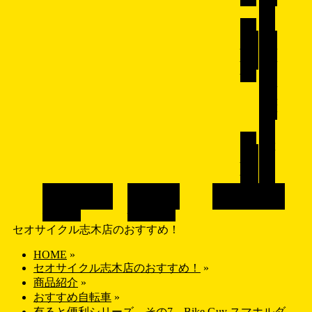
転
車
子
ク
供用
ロス
自転
バイ
車
ク/
マウ
ンテ
ンバ
イ
ク
ロ
パ
ード
ー
バイ
ツ
ク
ブランドで探す
画像で探す
店舗紹介
SHOP
BRAND
GALLERY
セオサイクル志木店のおすすめ！
HOME
»
セオサイクル志木店のおすすめ！
»
商品紹介
»
おすすめ自転車
»
有ると便利シリーズ その7 Bike Guy スマホルダ