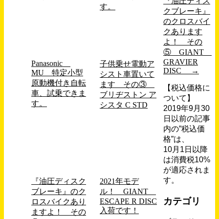
『油圧ディス
す。
クブレーキ』
のクロスバイ
クあります
よ！ その
⑤ GIANT
GRAVIER
Panasonic
子供乗せ電動ア
DISC
→
MU 特定小型
シスト車置いて
原動機付き自転
ます その③
【税込価格に
車、試乗できま
ブリヂストン ア
ついて】
す。
シスタ C STD
2019年9月30
日以前の記事
内の”税込価
格”は、
10月1日以降
は消費税10%
が適応されま
す。
『油圧ディスク
2021年モデ
ブレーキ』のク
ル！ GIANT
カテゴリ
ESCAPE R DISC
ロスバイクあり
入荷です！
ますよ！ その