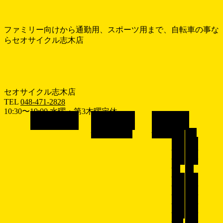
ファミリー向けから通勤用、スポーツ用まで、自転車の事な
らセオサイクル志木店
セオサイクル志木店
TEL
048-471-2828
10:30〜19:00 水曜・第3木曜定休
メ
ホーム
HOME
おすすめ情報
車種で探す
RECOMEND
BICYCLE
ニ
シ
子
ュ
ティ
供乗
ー
サイ
せ自
を
ク
転
飛
ル/
車/
電動
子乗
ば
アシ
せ電
す
スト
動ア
自転
シス
車
ト自