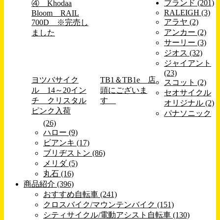
ブランド (201)
④ Khodaa
RALEIGH (3)
Bloom RAIL
アラヤ (2)
700D ※完売し
アンカー (2)
ました
サーリー (3)
ジオス (32)
ジャイアント
(23)
ヨツバサイク
TB1＆TB1e 店
スコット (2)
ル 14～20イン
頭にございま
セオサイクル
チ クリスタル
す
オリジナル (2)
ピンク入荷
パナソニック
(26)
ハロー (9)
ビアンキ (17)
ブリヂストン (86)
メリダ (5)
丸石 (16)
商品紹介 (396)
おすすめ自転車 (241)
クロスバイク/マウンテンバイク (151)
シティサイクル/電動アシスト自転車 (130)