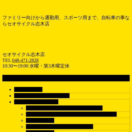
ファミリー向けから通勤用、スポーツ用まで、自転車の事な
らセオサイクル志木店
セオサイクル志木店
TEL
048-471-2828
10:30〜19:00 水曜・第3木曜定休
MENU
メ
ホーム
HOME
ニ
おすすめ情報
RECOMEND
ュ
車種で探す
BICYCLE
ー
シティサイクル/電動アシスト自転車
を
子供乗せ自転車/子乗せ電動アシスト自転車
飛
子供用自転車
ば
クロスバイク/マウンテンバイク