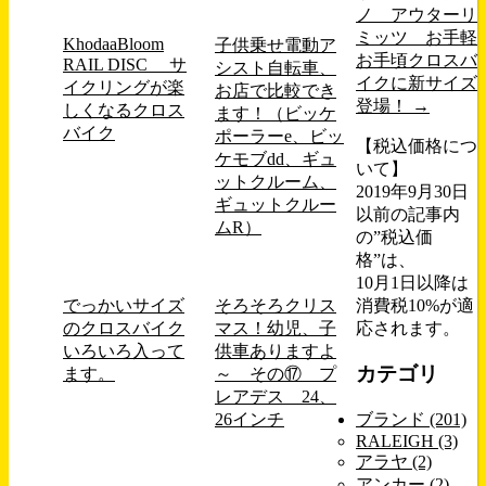
ノ アウターリ
ミッツ お手軽
KhodaaBloom
子供乗せ電動ア
お手頃クロスバ
RAIL DISC サ
シスト自転車、
イクに新サイズ
イクリングが楽
お店で比較でき
登場！
→
しくなるクロス
ます！（ビッケ
バイク
ポーラーe、ビッ
【税込価格につ
ケモブdd、ギュ
いて】
ットクルーム、
2019年9月30日
ギュットクルー
以前の記事内
ムR）
の”税込価
格”は、
10月1日以降は
でっかいサイズ
そろそろクリス
消費税10%が適
のクロスバイク
マス！幼児、子
応されます。
いろいろ入って
供車ありますよ
カテゴリ
ます。
～ その⑰ プ
レアデス 24、
26インチ
ブランド (201)
RALEIGH (3)
アラヤ (2)
アンカー (2)