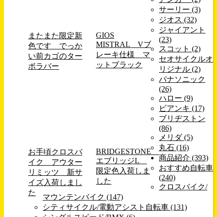
サーリー (3)
ジオス (32)
ジャイアント
GIOS
またまた限定新
(23)
MISTRAL Vブ
色です でっか
スコット (2)
レーキ仕様 マ
い前カゴのター
セオサイクルオ
ットブラック
ボラバー
リジナル (2)
パナソニック
(26)
ハロー (9)
ビアンキ (17)
ブリヂストン
(86)
メリダ (5)
丸石 (16)
BRIDGESTONE
お手頃クロスバ
商品紹介 (393)
エブリッジL
イク アウター
おすすめ自転車
限定色入荷しま
リミッツ 新サ
(240)
した
イズ入荷しまし
クロスバイク/
た
マウンテンバイク (147)
シティサイクル/電動アシスト自転車 (131)