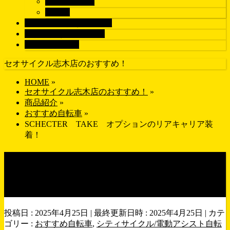
す
ロードバイク
パーツ
ブランドで探す
BRAND
画像で探す
GALLERY
店舗紹介
SHOP
セオサイクル志木店のおすすめ！
HOME
»
セオサイクル志木店のおすすめ！
»
商品紹介
»
おすすめ自転車
»
SCHECTER TAKE オプションのリアキャリア装
着！
SCHECTER TAKE オプシ
ョンのリアキャリア装着！
投稿日 : 2025年4月25日
最終更新日時 : 2025年4月25日
カテ
ゴリー :
おすすめ自転車
,
シティサイクル/電動アシスト自転