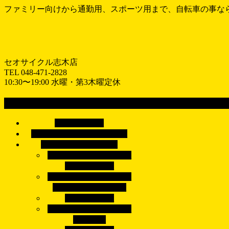
ファミリー向けから通勤用、スポーツ用まで、自転車の事な
セオサイクル志木店
TEL 048-471-2828
10:30〜19:00 水曜・第3木曜定休
MENU
メ
ホーム
HOME
ニ
おすすめ情報
RECOMEND
ュ
車種で探す
BICYCLE
ー
シティサイクル/電動ア
を
シスト自転車
飛
子供乗せ自転車/子乗せ
ば
電動アシスト自転車
す
子供用自転車
クロスバイク/マウンテ
ンバイク