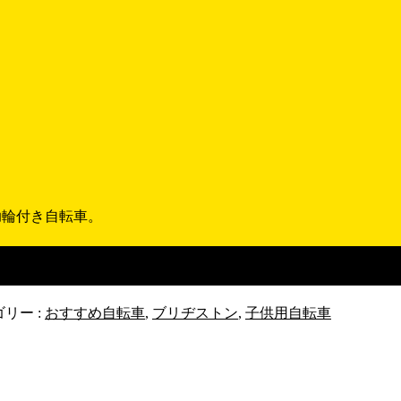
助輪付き自転車。
 ３歳～小学校まで乗れる補助輪
リー :
おすすめ自転車
,
ブリヂストン
,
子供用自転車