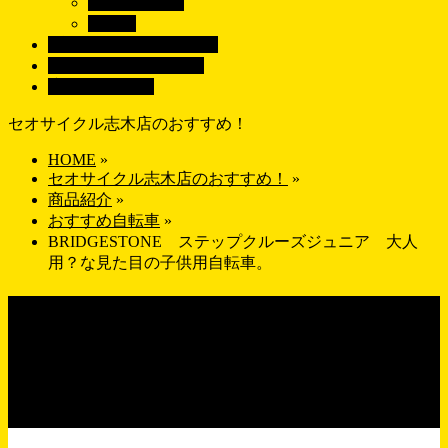
す
ロードバイク
パーツ
ブランドで探す
BRAND
画像で探す
GALLERY
店舗紹介
SHOP
セオサイクル志木店のおすすめ！
HOME
»
セオサイクル志木店のおすすめ！
»
商品紹介
»
おすすめ自転車
»
BRIDGESTONE ステップクルーズジュニア 大人
用？な見た目の子供用自転車。
BRIDGESTONE ステップク
ルーズジュニア 大人用？な
見た目の子供用自転車。