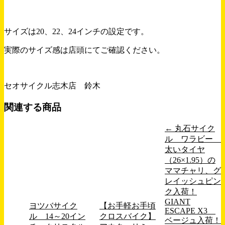
サイズは20、22、24インチの設定です。
実際のサイズ感は店頭にてご確認ください。
セオサイクル志木店 鈴木
関連する商品
←
丸石サイク
ル ワラビー
太いタイヤ
（26×1.95）の
ママチャリ、グ
レイッシュピン
ク入荷！
GIANT
ヨツバサイク
【お手軽お手頃
ESCAPE X3
ル 14～20イン
クロスバイク】
ベージュ入荷！