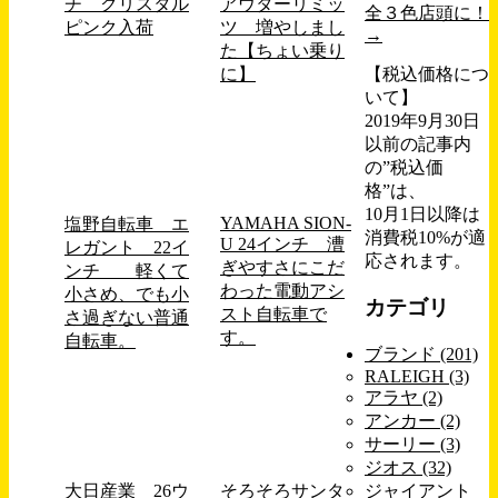
チ クリスタル
アウターリミッ
全３色店頭に！
ピンク入荷
ツ 増やしまし
→
た【ちょい乗り
に】
【税込価格につ
いて】
2019年9月30日
以前の記事内
の”税込価
格”は、
10月1日以降は
YAMAHA SION-
塩野自転車 エ
消費税10%が適
U 24インチ 漕
レガント 22イ
応されます。
ぎやすさにこだ
ンチ 軽くて
わった電動アシ
小さめ、でも小
カテゴリ
スト自転車で
さ過ぎない普通
す。
自転車。
ブランド (201)
RALEIGH (3)
アラヤ (2)
アンカー (2)
サーリー (3)
ジオス (32)
大日産業 26ウ
そろそろサンタ
ジャイアント