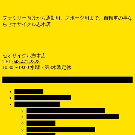
ファミリー向けから通勤用、スポーツ用まで、自転車の事な
らセオサイクル志木店
セオサイクル志木店
TEL
048-471-2828
10:30〜19:00 水曜・第3木曜定休
MENU
メ
ホーム
HOME
ニ
おすすめ情報
RECOMEND
ュ
車種で探す
BICYCLE
ー
シティサイクル/電動アシスト自転車
を
子供乗せ自転車/子乗せ電動アシスト自転車
飛
子供用自転車
ば
クロスバイク/マウンテンバイク