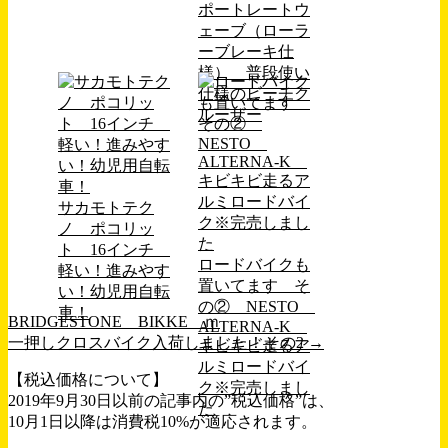
ポートレートウ
ェーブ（ローラ
ーブレーキ仕
様） 普段使い
仕様のビーチク
ルーザー
サカモトテク
ノ ポコリッ
ト 16インチ
ロードバイクも
軽い！進みやす
置いてます そ
い！幼児用自転
の② NESTO
車！
BRIDGESTONE BIKKE ｍ
ALTERNA-K
一押しクロスバイク入荷しました！その2
→
キビキビ走るア
ルミロードバイ
【税込価格について】
ク※完売しまし
2019年9月30日以前の記事内の”税込価格”は、
た
10月1日以降は消費税10%が適応されます。