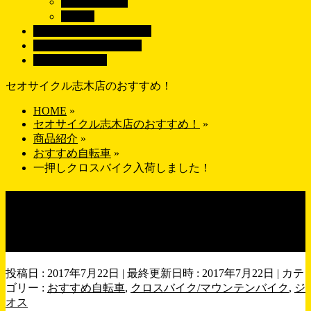
す
ロードバイク
パーツ
ブランドで探す
BRAND
画像で探す
GALLERY
店舗紹介
SHOP
セオサイクル志木店のおすすめ！
HOME
»
セオサイクル志木店のおすすめ！
»
商品紹介
»
おすすめ自転車
»
一押しクロスバイク入荷しました！
一押しクロスバイク入荷しま
した！
投稿日 : 2017年7月22日
最終更新日時 : 2017年7月22日
カテ
ゴリー :
おすすめ自転車
,
クロスバイク/マウンテンバイク
,
ジ
オス