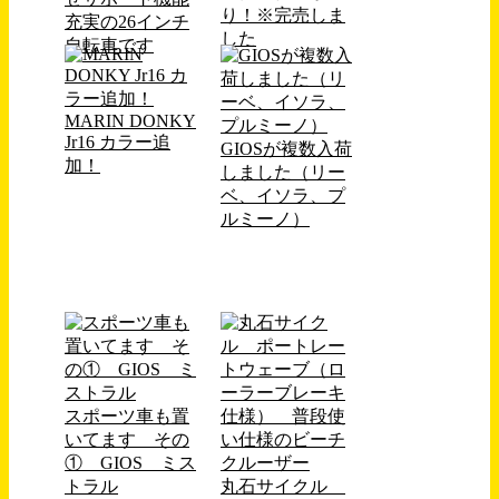
り！※完売しま
充実の26インチ
した
自転車です
MARIN DONKY
Jr16 カラー追
GIOSが複数入荷
加！
しました（リー
ベ、イソラ、プ
ルミーノ）
スポーツ車も置
いてます その
① GIOS ミス
トラル
丸石サイクル