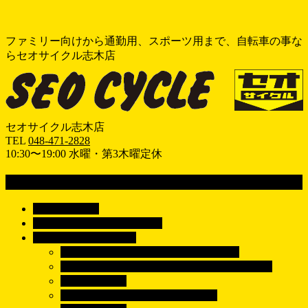
ファミリー向けから通勤用、スポーツ用まで、自転車の事な
らセオサイクル志木店
セオサイクル志木店
TEL
048-471-2828
10:30〜19:00 水曜・第3木曜定休
MENU
メ
ホーム
HOME
ニ
おすすめ情報
RECOMEND
ュ
車種で探す
BICYCLE
ー
シティサイクル/電動アシスト自転車
を
子供乗せ自転車/子乗せ電動アシスト自転車
飛
子供用自転車
ば
クロスバイク/マウンテンバイク