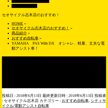
画像で探す
GALLERY
店舗紹介
SHOP
セオサイクル志木店のおすすめ！
HOME
»
セオサイクル志木店のおすすめ！
»
商品紹介
»
おすすめ自転車
»
YAMAHA PAS With DX オシャレ、軽量、丈夫な電
動アシスト車！
YAMAHA PAS With DX オ
シャレ、軽量、丈夫な電動ア
シスト車！
投稿日 : 2018年6月13日
最終更新日時 : 2018年6月13日
投稿者
:
セオサイクル志木店
カテゴリー :
おすすめ自転車
,
シティサ
イクル/電動アシスト自転車