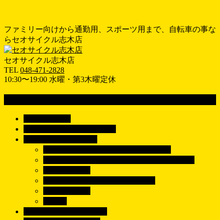
ファミリー向けから通勤用、スポーツ用まで、自転車の事な
らセオサイクル志木店
セオサイクル志木店
TEL
048-471-2828
10:30〜19:00 水曜・第3木曜定休
MENU
メ
ホーム
HOME
ニ
おすすめ情報
RECOMEND
ュ
車種で探す
BICYCLE
ー
シティサイクル/電動アシスト自転車
を
子供乗せ自転車/子乗せ電動アシスト自転車
飛
子供用自転車
ば
クロスバイク/マウンテンバイク
す
ロードバイク
パーツ
ブランドで探す
BRAND