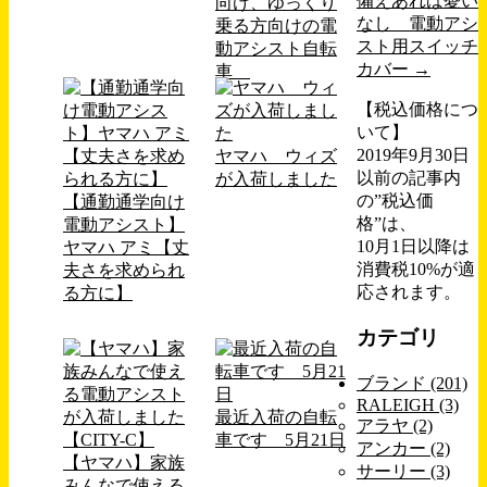
備えあれば憂い
向け、ゆっくり
なし 電動アシ
乗る方向けの電
スト用スイッチ
動アシスト自転
カバー
→
車
【税込価格につ
いて】
2019年9月30日
ヤマハ ウィズ
以前の記事内
が入荷しました
の”税込価
【通勤通学向け
格”は、
電動アシスト】
10月1日以降は
ヤマハ アミ【丈
消費税10%が適
夫さを求められ
応されます。
る方に】
カテゴリ
ブランド (201)
RALEIGH (3)
最近入荷の自転
アラヤ (2)
車です 5月21日
アンカー (2)
【ヤマハ】家族
サーリー (3)
みんなで使える