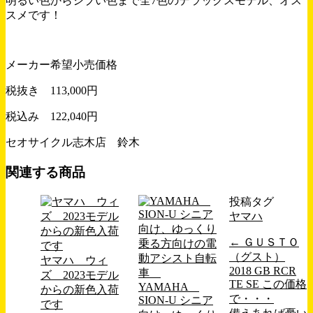
明るい色からシブい色まで全7色のデラックスモデル、オス
スメです！
メーカー希望小売価格
税抜き 113,000円
税込み 122,040円
セオサイクル志木店 鈴木
関連する商品
投稿タグ
ヤマハ
←
ＧＵＳＴＯ
（グスト）
ヤマハ ウィ
2018 GB RCR
ズ 2023モデル
TE SE この価格
YAMAHA
からの新色入荷
で・・・
SION-U シニア
です