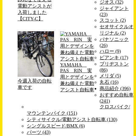
ジオス (32)
電動アシストが
ジャイアント
入荷しました
(23)
【CITY-C】
スコット (2)
セオサイクルオ
リジナル (2)
パナソニック
(26)
ハロー (9)
ビアンキ (17)
ブリヂストン
YAMAHA
(86)
PAS RIN 実
メリダ (5)
用とデザインを
今週入荷の自転
丸石 (16)
兼ね備えた電動
車です
商品紹介 (396)
アシスト自転車
おすすめ自転車
(241)
クロスバイク/
マウンテンバイク (151)
シティサイクル/電動アシスト自転車 (130)
シングルスピード/BMX (6)
パーツ (43)