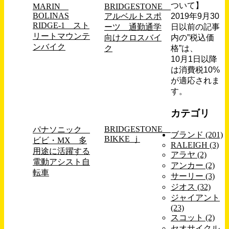
ついて】
MARIN
BRIDGESTONE
BOLINAS
アルベルトスポ
2019年9月30
RIDGE-1 スト
ーツ 通勤通学
日以前の記事
リートマウンテ
向けクロスバイ
内の”税込価
ンバイク
ク
格”は、
10月1日以降
は消費税10%
が適応されま
す。
カテゴリ
BRIDGESTONE
パナソニック
ブランド (201)
BIKKE ｊ
ビビ・MX 多
RALEIGH (3)
用途に活躍する
アラヤ (2)
電動アシスト自
アンカー (2)
転車
サーリー (3)
ジオス (32)
ジャイアント
(23)
スコット (2)
セオサイクル