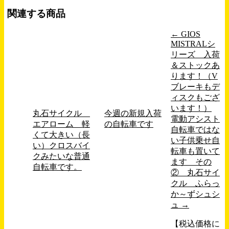
関連する商品
←
GIOS
MISTRALシ
リーズ 入荷
＆ストックあ
ります！（V
ブレーキもデ
ィスクもござ
います！）
丸石サイクル
今週の新規入荷
電動アシスト
エアローム 軽
の自転車です
自転車ではな
くて大きい（長
い子供乗せ自
い）クロスバイ
転車も置いて
クみたいな普通
ます その
自転車です。
② 丸石サイ
クル ふらっ
か～ずシュシ
ュ
→
【税込価格に