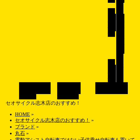
転
車
子
ク
供用
ロス
自転
バイ
車
ク/
マウ
ンテ
ンバ
イ
ク
ロ
パ
ード
ー
バイ
ツ
ク
ブランドで探す
画像で探す
店舗紹介
SHOP
BRAND
GALLERY
セオサイクル志木店のおすすめ！
HOME
»
セオサイクル志木店のおすすめ！
»
ブランド
»
丸石
»
電動アシスト自転車ではない子供乗せ自転車も置いて