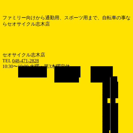
ファミリー向けから通勤用、スポーツ用まで、自転車の事な
らセオサイクル志木店
セオサイクル志木店
TEL
048-471-2828
10:30〜19:00 水曜・第3木曜定休
メ
ホーム
HOME
おすすめ情報
車種で探す
RECOMEND
BICYCLE
ニ
シ
子
ュ
ティ
供乗
ー
サイ
せ自
を
ク
転
飛
ル/
車/
電動
子乗
ば
アシ
せ電
す
スト
動ア
自転
シス
車
ト自