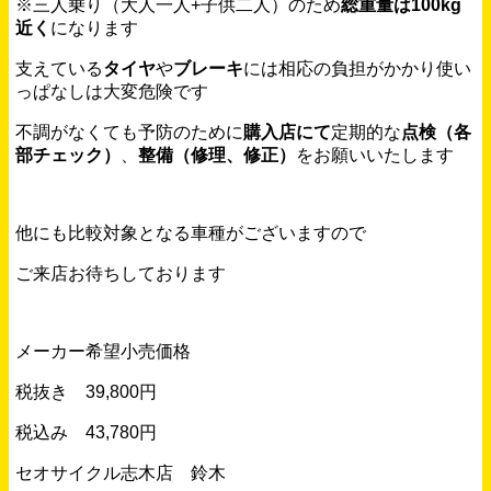
※三人乗り（大人一人+子供二人）のため
総重量は100kg
近く
になります
支えている
タイヤ
や
ブレーキ
には相応の負担がかかり使い
っぱなしは大変危険です
不調がなくても予防のために
購入店にて
定期的な
点検（各
部チェック）
、
整備（修理、修正）
をお願いいたします
他にも比較対象となる車種がございますので
ご来店お待ちしております
メーカー希望小売価格
税抜き 39,800円
税込み 43,780円
セオサイクル志木店 鈴木