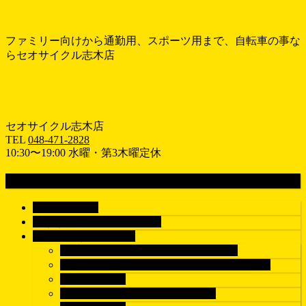
ファミリー向けから通勤用、スポーツ用まで、自転車の事な
らセオサイクル志木店
セオサイクル志木店
TEL
048-471-2828
10:30〜19:00 水曜・第3木曜定休
MENU
メ
ホーム
HOME
ニ
おすすめ情報
RECOMEND
ュ
車種で探す
BICYCLE
ー
シティサイクル/電動アシスト自転車
を
子供乗せ自転車/子乗せ電動アシスト自転車
飛
子供用自転車
ば
クロスバイク/マウンテンバイク