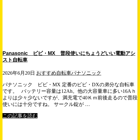
Panasonic ビビ・MX 普段使いにちょうどいい電動アシ
スト自転車
2026年6月20日
おすすめ自転車
パナソニック
パナソニック ビビ・MX 定番のビビ・DXの弟分な自転車
です。 バッテリー容量は12Ah。他の大容量車に多い16Aｈ
よりは少々少ないですが、満充電で40Ｋｍ前後走るので普段
使いには十分ですね。 サークル錠が …
この記事を読む