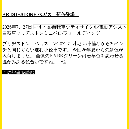
BRIDGESTONE ベガス 新色登場！
2026年7月27日
おすすめ自転車
シティサイクル/電動アシスト
自転車
ブリヂストン
ミニベロ/フォールディング
ブリヂストン ベガス VG03T7 小さい車輪ながら26イン
チと同じぐらい進む小径車です。 今回26年夏からの新色が
入荷しました。 画像のE.YBKグリーンは若草色を思わせる
温かみある色合いですね。 他 …
この記事を読む