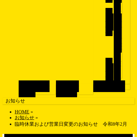
転
車
子
ク
供用
ロス
自転
バイ
車
ク/
マウ
ンテ
ンバ
イ
ク
ロ
パ
ード
ー
バイ
ツ
ク
ブランドで探す
画像で探す
店舗紹介
SHOP
BRAND
GALLERY
お知らせ
HOME
»
お知らせ
»
臨時休業および営業日変更のお知らせ 令和8年2月