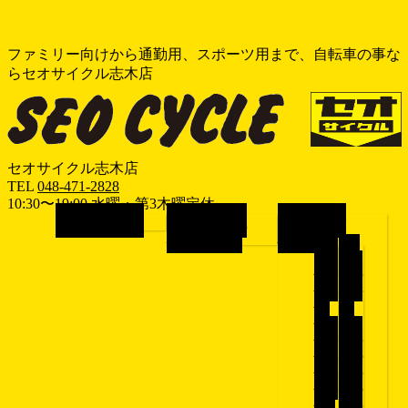
ファミリー向けから通勤用、スポーツ用まで、自転車の事な
らセオサイクル志木店
セオサイクル志木店
TEL
048-471-2828
10:30〜19:00 水曜・第3木曜定休
メ
ホーム
HOME
おすすめ情報
車種で探す
RECOMEND
BICYCLE
ニ
シ
子
ュ
ティ
供乗
ー
サイ
せ自
を
ク
転
飛
ル/
車/
電動
子乗
ば
アシ
せ電
す
スト
動ア
自転
シス
車
ト自