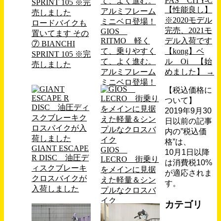
PAS CITY-C
【性能良し】
※2020モデル
ロードバイクも
完売、2021モ
GIOS
置いてます その
RITMO 軽く
デル入荷です
⑦ BIANCHI
て、乗りやすく
【kong】ベ
SPRINT 105 ※完
て、よく進む。
ル Oi 【始
売しました
アルミフレーム
めました】
→
ミニベロ登場！
【税込価格に
ついて】
2019年9月30
日以前の記事
内の”税込価
格”は、
GIANT ESCAPE
GIOS
10月1日以降
R DISC 油圧デ
LECRO 街乗り
は消費税10%
ィスクブレーキ
をメインに見据
が適応されま
クロスバイクが
えた軽量＆シン
す。
入荷しました
プルなクロスバ
イク
カテゴリ