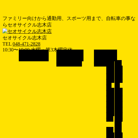
ファミリー向けから通勤用、スポーツ用まで、自転車の事な
らセオサイクル志木店
セオサイクル志木店
TEL
048-471-2828
10:30〜19:00 水曜・第3木曜定休
メ
ホーム
HOME
おすすめ情報
車種で探す
RECOMEND
BICYCLE
ニ
シ
子
ュ
ティ
供乗
ー
サイ
せ自
を
ク
転
飛
ル/
車/
電動
子乗
ば
アシ
せ電
す
スト
動ア
自転
シス
車
ト自
転
車
子
ク