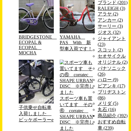
ブランド (201)
RALEIGH (3)
アラヤ (2)
アンカー (2)
サーリー (3)
ジオス (32)
BRIDGESTONE
YAMAHA
ジャイアント
ECOPAL &
PAS With 新
(23)
ECOPAL
型車入荷です！
スコット (2)
MOCHA
セオサイクル
オリジナル (2)
パナソニック
(26)
ハロー (9)
ビアンキ (17)
ブリヂストン
(86)
スポーツ車も置
メリダ (5)
いてます その
子供乗せ自転車
丸石 (16)
⑥ corratec
入荷しました
商品紹介 (392)
SHAPE URBAN
ビッケポーラーe
おすすめ自転
DISC ※完売し
車 (239)
ました