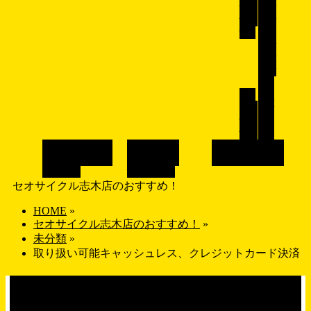
供用
ロス
自転
バイ
車
ク/
マウ
ンテ
ンバ
イ
ク
ロ
パ
ード
ー
バイ
ツ
ク
ブランドで探す
画像で探す
店舗紹介
SHOP
BRAND
GALLERY
セオサイクル志木店のおすすめ！
HOME
»
セオサイクル志木店のおすすめ！
»
未分類
»
取り扱い可能キャッシュレス、クレジットカード決済
取り扱い可能キャッシュレ